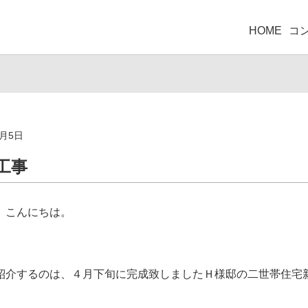
HOME
コ
6月5日
工事
、こんにちは。
紹介するのは、４月下旬に完成致しましたＨ様邸の二世帯住宅